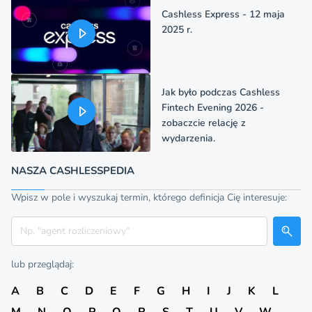
Cashless Express - 12 maja
2025 r.
Jak było podczas Cashless
Fintech Evening 2026 -
zobaczcie relację z
wydarzenia.
NASZA CASHLESSPEDIA
Wpisz w pole i wyszukaj termin, którego definicja Cię interesuje:
Szukaj
lub przeglądaj:
A
B
C
D
E
F
G
H
I
J
K
L
M
N
O
P
Q
R
S
T
U
V
W