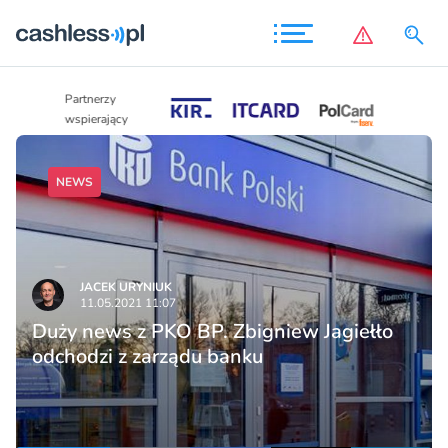
Partnerzy
Partnerzy
wspierający
wspierający
NEWS
JACEK URYNIUK
11.05.2021 11:07
Duży news z PKO BP. Zbigniew Jagiełło
odchodzi z zarządu banku