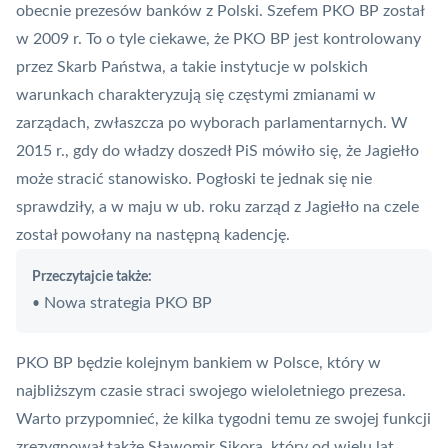
obecnie prezesów banków z Polski. Szefem
PKO BP
został
w 2009 r. To o tyle ciekawe, że PKO BP jest kontrolowany
przez Skarb Państwa, a takie instytucje w polskich
warunkach charakteryzują się częstymi zmianami w
zarządach, zwłaszcza po wyborach parlamentarnych. W
2015 r., gdy do władzy doszedł
PiS
mówiło się, że Jagiełło
może stracić stanowisko. Pogłoski te jednak się nie
sprawdziły, a w maju w ub. roku zarząd z Jagiełło na czele
został powołany na następną kadencję.
Przeczytajcie także:
Nowa strategia PKO BP
•
PKO BP będzie kolejnym bankiem w Polsce, który w
najbliższym czasie straci swojego wieloletniego prezesa.
Warto przypomnieć, że kilka tygodni temu ze swojej funkcji
zrezygnował także Sławomir Sikora, który od wielu lat