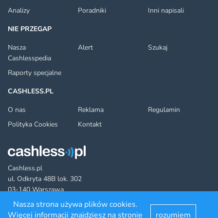
Analizy
Poradniki
Inni napisali
NIE PRZEGAP
Nasza
Alert
Szukaj
Cashlesspedia
Raporty specjalne
CASHLESS.PL
O nas
Reklama
Regulamin
Polityka Cookies
Kontakt
Cashless.pl
ul. Odkryta 48B lok. 302
03-140 Warszawa
Nasza strona używa plików cookies.
Więcej informacji znajdziesz na stronie
rozumiem