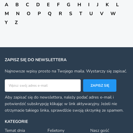
A
B
C
D
E
F
G
H
I
J
K
L
M
N
O
P
Q
R
S
T
U
V
W
Y
Z
ZAPISZ SIĘ DO NEWSLETTERA
Najnowsze wpisy prosto na Twojego maila. Wystarczy się zapisać.
Adres email
ZAPISZ SIĘ
Aby zapisać się do newslettera, należy podać adres e-mail i
potwierdzić subskrypcję klikając w link aktywacyjny. Jeżeli nie
otrzymacie takiego linka, sprawdźcie swoją skrzynkę ze spamem.
KATEGORIE
Temat dnia
Felietony
Nasz gość