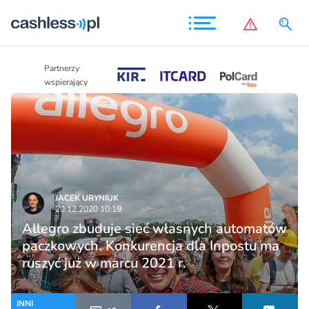
Partnerzy
Partnerzy
wspierający
wspierający
JACEK URYNIUK
20.12.2020 10:19
Allegro zbuduje sieć własnych automatów
paczkowych. Konkurencja dla Inpostu ma
ruszyć już w marcu 2021 r.
INNI