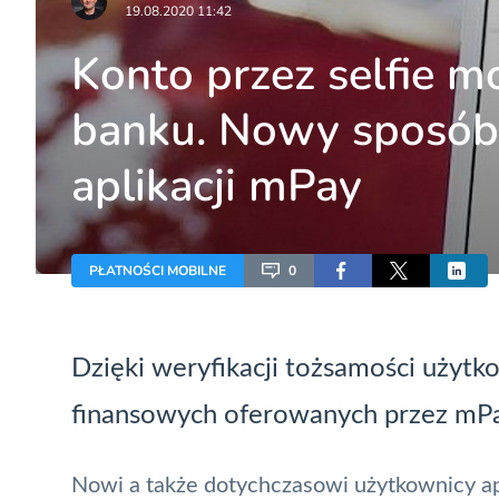
19.08.2020 11:42
Konto przez selfie m
banku. Nowy sposób 
aplikacji mPay
PŁATNOŚCI MOBILNE
0
Dzięki weryfikacji tożsamości użytk
finansowych oferowanych przez
mP
Nowi a także dotychczasowi użytkownicy ap