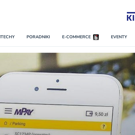
Partnerzy strategiczni
NTECHY
PORADNIKI
E-COMMERCE
EVENTY
BEZPIECZEŃSTWO
NAJCZĘŚCIEJ CZYTANE
Darmowy dostę
INNI NAPISALI
wszystkich pla
KONTA
W najniższych p
darmo przez trz
PRAWO
Czytaj więcej
RAPORTY SPECJALNE