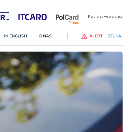
Partnerzy wspierający
IN ENGLISH
O NAS
ALERT
SZUKAJ
p do ChataGPT Go dla klientów Revoluta. Nowy benefit we
nach
lanach – Standard i Plus – z usługi będzie można korzsytać za
y miesiące