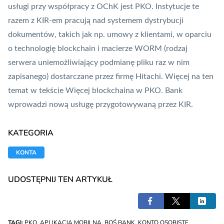
usługi przy współpracy z OChK jest
PKO
. Instytucje te
razem z
KIR
-em pracują nad systemem dystrybucji
dokumentów, takich jak np. umowy z klientami, w oparciu
o technologię
blockchain
i macierze WORM (rodzaj
serwera uniemożliwiający podmianę pliku raz w nim
zapisanego) dostarczane przez firmę Hitachi. Więcej na ten
temat w tekście
Więcej blockchaina w PKO. Bank
wprowadzi nową usługę przygotowywaną przez KIR
.
KATEGORIA
KONTA
UDOSTĘPNIJ TEN ARTYKUŁ
TAGI:
PKO
,
APLIKACJA MOBILNA
,
BOŚ BANK
,
KONTO OSOBISTE
,