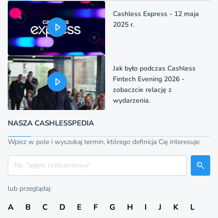
Cashless Express - 12 maja
2025 r.
Jak było podczas Cashless
Fintech Evening 2026 -
zobaczcie relację z
wydarzenia.
NASZA CASHLESSPEDIA
Wpisz w pole i wyszukaj termin, którego definicja Cię interesuje:
Szukaj
lub przeglądaj:
A
B
C
D
E
F
G
H
I
J
K
L