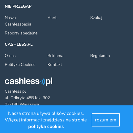
NIE PRZEGAP
Nasza
Alert
Szukaj
Cashlesspedia
Raporty specjalne
CASHLESS.PL
O nas
Reklama
Regulamin
Polityka Cookies
Kontakt
Cashless.pl
ul. Odkryta 48B lok. 302
03-140 Warszawa
Nasza strona używa plików cookies.
Więcej informacji znajdziesz na stronie
rozumiem
Facebook
Twitter
YouTube
LinkedIn
RSS
©2022 cashless.pl. All rights reserved.
polityka cookies