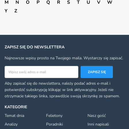
M
N
O
P
Q
R
S
T
U
V
W
Y
Z
ZAPISZ SIĘ DO NEWSLETTERA
Najnowsze wpisy prosto na Twojego maila. Wystarczy się zapisać.
Adres email
ZAPISZ SIĘ
Aby zapisać się do newslettera, należy podać adres e-mail i
potwierdzić subskrypcję klikając w link aktywacyjny. Jeżeli nie
otrzymacie takiego linka, sprawdźcie swoją skrzynkę ze spamem.
KATEGORIE
Temat dnia
Felietony
Nasz gość
Analizy
Poradniki
Inni napisali