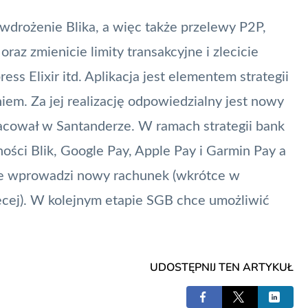
wdrożenie Blika, a więc także przelewy
P2P
,
oraz zmienicie limity transakcyjne i zlecicie
press
Elixir
itd. Aplikacja jest elementem strategii
em. Za jej realizację odpowiedzialny jest nowy
racował w Santanderze. W ramach strategii bank
tności
Blik
,
Google Pay
, Apple Pay i
Garmin Pay
a
ie wprowadzi nowy rachunek (wkrótce w
ięcej). W kolejnym etapie SGB chce umożliwić
UDOSTĘPNIJ TEN ARTYKUŁ