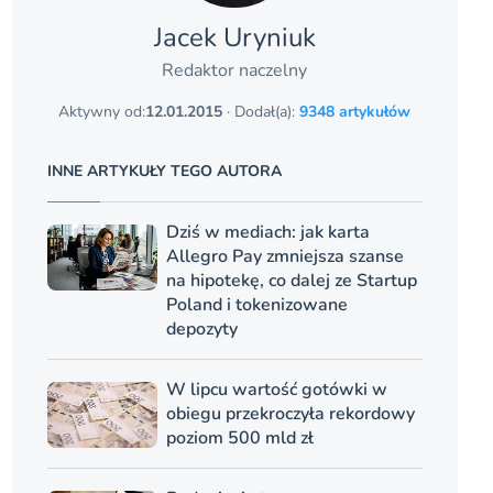
Jacek Uryniuk
Redaktor naczelny
Aktywny od:
12.01.2015
· Dodał(a):
9348 artykułów
INNE ARTYKUŁY TEGO AUTORA
Dziś w mediach: jak karta
Allegro Pay zmniejsza szanse
na hipotekę, co dalej ze Startup
Poland i tokenizowane
depozyty
W lipcu wartość gotówki w
obiegu przekroczyła rekordowy
poziom 500 mld zł