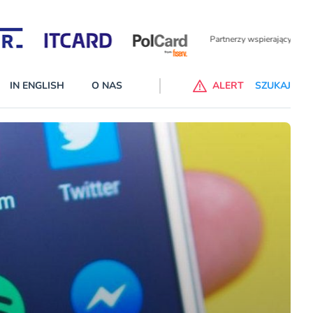
Partnerzy wspierający
IN ENGLISH
O NAS
ALERT
SZUKAJ
p do ChataGPT Go dla klientów Revoluta. Nowy benefit we
nach
lanach – Standard i Plus – z usługi będzie można korzsytać za
y miesiące