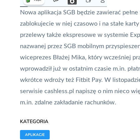
Nowa aplikacja SGB będzie zawierać pełne 
zablokujecie w niej czasowo i na stałe karty 
przelewy także ekspresowe w systemie Ex
nazwanej przez SGB mobilnym przyspieszeni
wiceprezes Błażej Mika, który wcześniej p
wprowadził już w ostatnim czasie m.in. pła
wkrótce wdroży też
Fitbit Pay
. W listopadz
serwisie cashless.pl napiszę o nim nieco w
m.in. zdalne zakładanie rachunków.
KATEGORIA
APLIKACJE