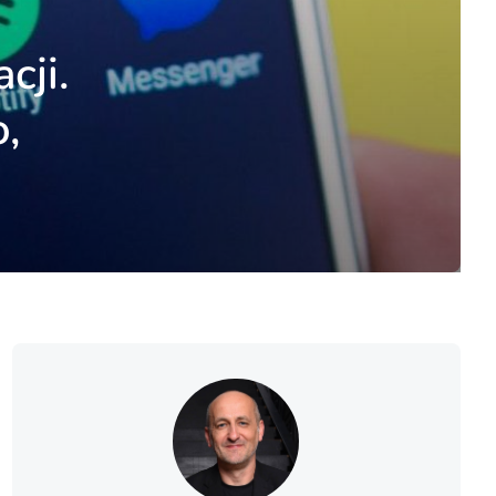
cji.
o,