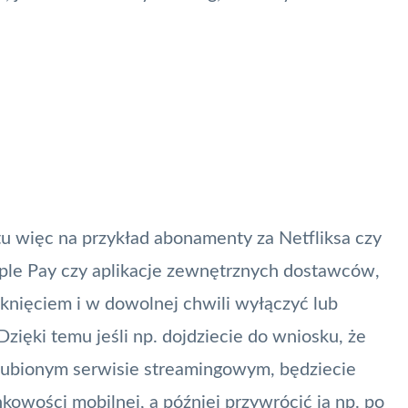
tu więc na przykład abonamenty za Netfliksa czy
ple Pay
czy aplikacje zewnętrznych dostawców,
knięciem i w dowolnej chwili wyłączyć lub
zięki temu jeśli np. dojdziecie do wniosku, że
ulubionym serwisie streamingowym, będziecie
owości mobilnej, a później przywrócić ją np. po