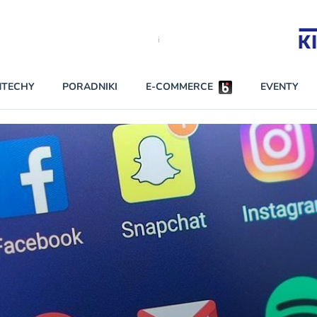
Partnerzy strategiczni
NTECHY
PORADNIKI
E-COMMERCE
EVENTY
BEZPIECZEŃSTWO
NAJCZĘŚCIEJ CZYTANE
Darmowy dostę
INNI NAPISALI
wszystkich pla
KONTA
W najniższych p
darmo przez trz
PRAWO
Czytaj więcej
RAPORTY SPECJALNE