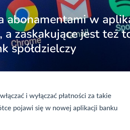
a abonamentami w aplika
 a zaskakujące jest też t
k spółdzielczy
włączać i wyłączać płatności za takie
rótce pojawi się w nowej aplikacji banku