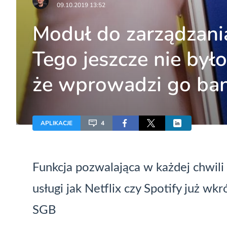
09.10.2019 13:52
Moduł do zarządzani
Tego jeszcze nie było,
że wprowadzi go ban
APLIKACJE
4
Funkcja pozwalająca w każdej chwili 
usługi jak Netflix czy Spotify już wk
SGB