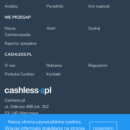
Analizy
Poradniki
Inni napisali
NIE PRZEGAP
Nasza
Alert
Szukaj
Cashlesspedia
Raporty specjalne
CASHLESS.PL
O nas
Reklama
Regulamin
Polityka Cookies
Kontakt
Cashless.pl
ul. Odkryta 48B lok. 302
03-140 Warszawa
Nasza strona używa plików cookies.
Więcej informacji znajdziesz na stronie
rozumiem