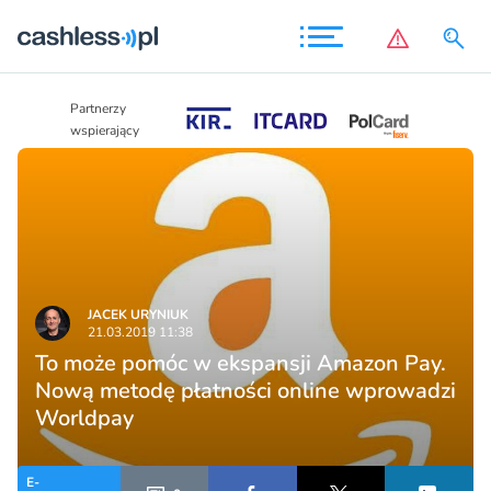
Partnerzy
Partnerzy
wspierający
wspierający
JACEK URYNIUK
21.03.2019 11:38
To może pomóc w ekspansji Amazon Pay.
Nową metodę płatności online wprowadzi
Worldpay
E-