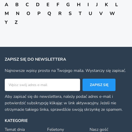
A
B
C
D
E
F
G
H
I
J
K
L
M
N
O
P
Q
R
S
T
U
V
W
Y
Z
ZAPISZ SIĘ DO NEWSLETTERA
Najnowsze wpisy prosto na Twojego maila. Wystarczy się zapisać.
Adres email
ZAPISZ SIĘ
Aby zapisać się do newslettera, należy podać adres e-mail i
potwierdzić subskrypcję klikając w link aktywacyjny. Jeżeli nie
otrzymacie takiego linka, sprawdźcie swoją skrzynkę ze spamem.
KATEGORIE
Temat dnia
Felietony
Nasz gość