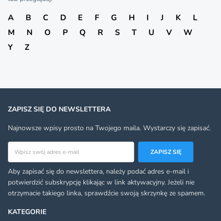
A
B
C
D
E
F
G
H
I
J
K
L
M
N
O
P
Q
R
S
T
U
V
W
Y
Z
ZAPISZ SIĘ DO NEWSLETTERA
Najnowsze wpisy prosto na Twojego maila. Wystarczy się zapisać.
Adres email
ZAPISZ SIĘ
Aby zapisać się do newslettera, należy podać adres e-mail i
potwierdzić subskrypcję klikając w link aktywacyjny. Jeżeli nie
otrzymacie takiego linka, sprawdźcie swoją skrzynkę ze spamem.
KATEGORIE