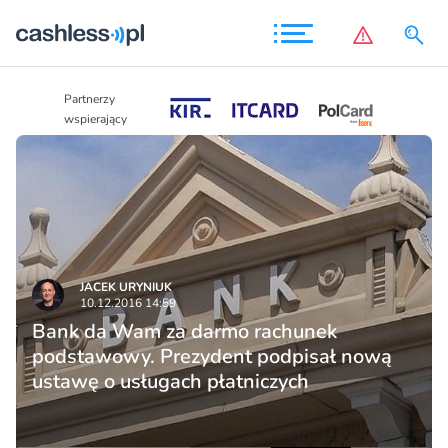
Partnerzy
Partnerzy
wspierający
wspierający
JACEK URYNIUK
10.12.2016 14:59
Bank da Wam za darmo rachunek
podstawowy. Prezydent podpisał nową
ustawę o usługach płatniczych