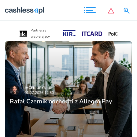
Partnerzy
Partnerzy
wspierający
wspierający
JACEK URYNIUK
01.07.2026 12:50
Rafał Czernik odchodzi z Allegro Pay