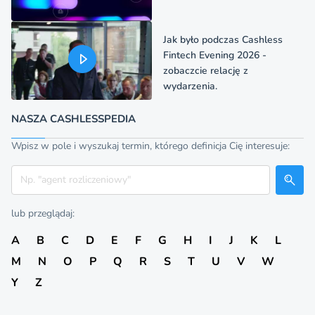
Jak było podczas Cashless
Fintech Evening 2026 -
zobaczcie relację z
wydarzenia.
NASZA CASHLESSPEDIA
Wpisz w pole i wyszukaj termin, którego definicja Cię interesuje:
Szukaj
lub przeglądaj:
A
B
C
D
E
F
G
H
I
J
K
L
M
N
O
P
Q
R
S
T
U
V
W
Y
Z