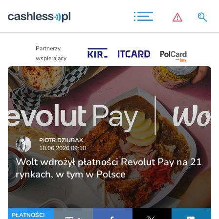
Partnerzy
Partnerzy
wspierający
wspierający
PIOTR DZIUBAK
18.06.2026 09:10
Wolt wdrożył płatności Revolut Pay na 21
rynkach, w tym w Polsce
PŁATNOŚCI