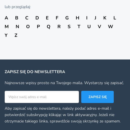
lub przeglądaj:
A
B
C
D
E
F
G
H
I
J
K
L
M
N
O
P
Q
R
S
T
U
V
W
Y
Z
ZAPISZ SIĘ DO NEWSLETTERA
Najnowsze wpisy prosto na Twojego maila. Wystarczy się zapisać.
Adres email
ZAPISZ SIĘ
Aby zapisać się do newslettera, należy podać adres e-mail i
potwierdzić subskrypcję klikając w link aktywacyjny. Jeżeli nie
otrzymacie takiego linka, sprawdźcie swoją skrzynkę ze spamem.