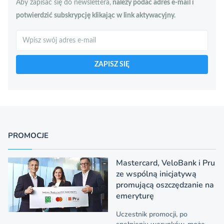
Aby zapisać się do newslettera,
należy podać adres e-mail i
potwierdzić subskrypcję klikając w link aktywacyjny.
Szukaj
ZAPISZ SIĘ
PROMOCJE
Mastercard, VeloBank i Pru
ze wspólną inicjatywą
promującą oszczędzanie na
emeryturę
Uczestnik promocji, po