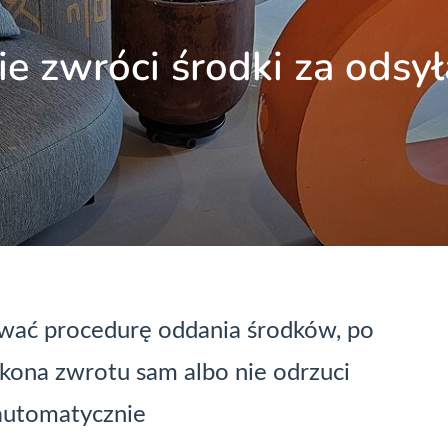
e zwróci środki za odsy
ować procedurę oddania środków, po
ykona zwrotu sam albo nie odrzuci
 automatycznie