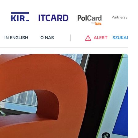
Partnerzy wspierający
IN ENGLISH
O NAS
ALERT
SZUKAJ
p do ChataGPT Go dla klientów Revoluta. Nowy benefit we
nach
lanach – Standard i Plus – z usługi będzie można korzsytać za
y miesiące