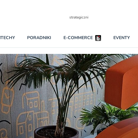
Partnerzy strategiczni
NTECHY
PORADNIKI
E-COMMERCE
EVENTY
BEZPIECZEŃSTWO
NAJCZĘŚCIEJ CZYTANE
Darmowy dostę
INNI NAPISALI
wszystkich pla
KONTA
W najniższych p
darmo przez trz
PRAWO
Czytaj więcej
RAPORTY SPECJALNE