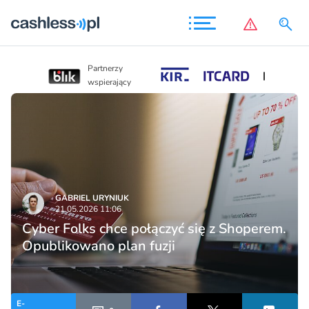
Partnerzy
Partnerzy
wspierający
wspierający
GABRIEL URYNIUK
21.05.2026 11:06
Cyber Folks chce połączyć się z Shoperem.
Opublikowano plan fuzji
E-