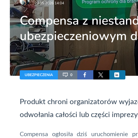
20.05.2026 14:04
Compensa z niesta
ubezpieczeniowym dl
UBEZPIECZENIA
0
Produkt chroni organizatorów wyja
odwołania całości lub części imprez
Compensa ogłosiła dziś uruchomienie p