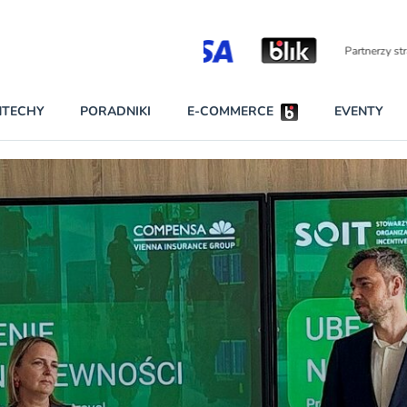
Partnerzy strategiczni
NTECHY
PORADNIKI
E-COMMERCE
EVENTY
BEZPIECZEŃSTWO
NAJCZĘŚCIEJ CZYTANE
Darmowy dostę
INNI NAPISALI
wszystkich pla
KONTA
W najniższych p
darmo przez trz
PRAWO
Czytaj więcej
RAPORTY SPECJALNE