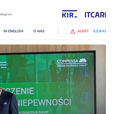
Partnerzy wspierający
IN ENGLISH
O NAS
ALERT
SZUKAJ
p do ChataGPT Go dla klientów Revoluta. Nowy benefit we
nach
lanach – Standard i Plus – z usługi będzie można korzsytać za
y miesiące