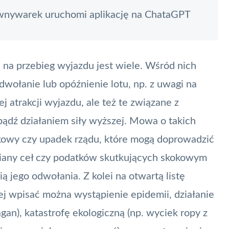
ównywarek uruchomi aplikację na ChataGPT
a przebieg wyjazdu jest wiele. Wśród nich
dwołanie lub opóźnienie lotu, np. z uwagi na
j atrakcji wyjazdu, ale też te związane z
ądź działaniem siły wyższej. Mowa o takich
skowy czy upadek rządu, które mogą doprowadzić
iany ceł czy podatków skutkujących skokowym
 jego odwołania. Z kolei na otwartą listę
ej wpisać można wystąpienie epidemii, działanie
an), katastrofę ekologiczną (np. wyciek ropy z