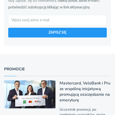
Aby zapisać się do newslettera,
należy podać adres e-mail i
potwierdzić subskrypcję klikając w link aktywacyjny.
Szukaj
ZAPISZ SIĘ
PROMOCJE
Mastercard, VeloBank i Pru
ze wspólną inicjatywą
promującą oszczędzanie na
emeryturę
Uczestnik promocji, po
spełnieniu warunków, może