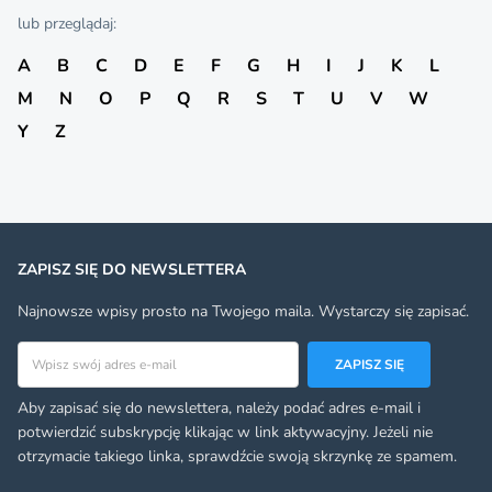
lub przeglądaj:
A
B
C
D
E
F
G
H
I
J
K
L
M
N
O
P
Q
R
S
T
U
V
W
Y
Z
ZAPISZ SIĘ DO NEWSLETTERA
Najnowsze wpisy prosto na Twojego maila. Wystarczy się zapisać.
Adres email
ZAPISZ SIĘ
Aby zapisać się do newslettera, należy podać adres e-mail i
potwierdzić subskrypcję klikając w link aktywacyjny. Jeżeli nie
otrzymacie takiego linka, sprawdźcie swoją skrzynkę ze spamem.