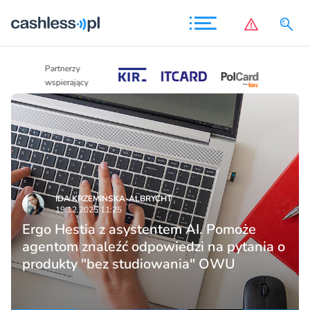
Partnerzy
Partnerzy
wspierający
wspierający
IDA KRZEMIŃSKA-ALBRYCHT
19.12.2025 11:25
Ergo Hestia z asystentem AI. Pomoże
agentom znaleźć odpowiedzi na pytania o
produkty "bez studiowania" OWU