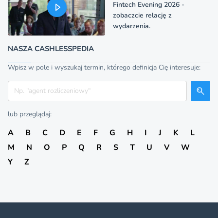
Fintech Evening 2026 -
zobaczcie relację z
wydarzenia.
NASZA CASHLESSPEDIA
Wpisz w pole i wyszukaj termin, którego definicja Cię interesuje:
Szukaj
lub przeglądaj:
A
B
C
D
E
F
G
H
I
J
K
L
M
N
O
P
Q
R
S
T
U
V
W
Y
Z