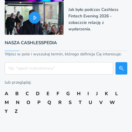
Jak było podczas Cashless
Fintech Evening 2026 -
zobaczcie relację z
wydarzenia.
NASZA CASHLESSPEDIA
Wpisz w pole i wyszukaj termin, którego definicja Cię interesuje:
Szukaj
lub przeglądaj:
A
B
C
D
E
F
G
H
I
J
K
L
M
N
O
P
Q
R
S
T
U
V
W
Y
Z