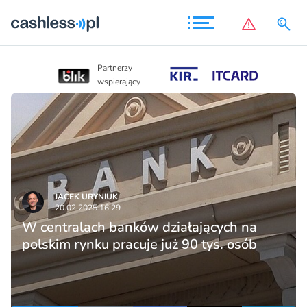
Partnerzy
Partnerzy
wspierający
wspierający
JACEK URYNIUK
20.02.2025 16:29
W centralach banków działających na
polskim rynku pracuje już 90 tys. osób