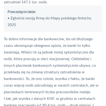
zatrudniał 147,1 tys. osób.
Przeczytajcie także:
Zgłoście swoją firmę do Mapy polskiego fintechu
•
2025
To dobre informacje dla bankowców, bo od dłuższego
czasu obowiązuje obiegowa opinia, że banki to tylko
zwalniają. Wieści te są jednak mniej optymistyczne dla
osób, które pracują w sieci stacjonarnej. Oddziałów i
innych placówek bankowych systematycznie ubywa, co
przekłada się na zmianę struktury zatrudnienia w
bankowości. To, że ono rośnie, wynika z faktu, że banki
coraz więcej osób zatrudniają w swoich centralach, ale w
placówkach terenowych liczba pracowników maleje.
I tak, jak wynika z danych
KNF
, w grudniu w centralach
banków pracowało już 90,4 tys. osób – drugi miesiąc z