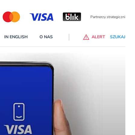
Partnerzy wspierający
IN ENGLISH
O NAS
ALERT
SZUKAJ
p do ChataGPT Go dla klientów Revoluta. Nowy benefit we
nach
lanach – Standard i Plus – z usługi będzie można korzsytać za
y miesiące