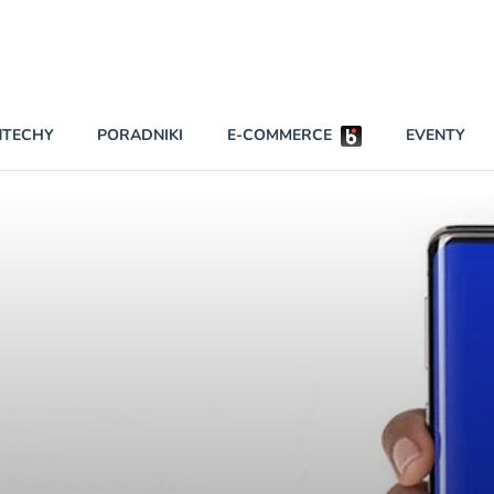
Partnerzy strategiczni
NTECHY
PORADNIKI
E-COMMERCE
EVENTY
BEZPIECZEŃSTWO
NAJCZĘŚCIEJ CZYTANE
Darmowy dostę
INNI NAPISALI
wszystkich pla
KONTA
W najniższych p
darmo przez trz
PRAWO
Czytaj więcej
RAPORTY SPECJALNE