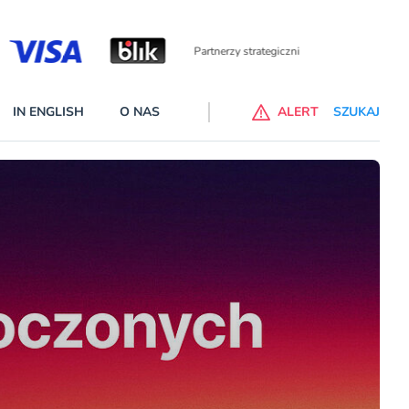
Partnerzy wspierający
IN ENGLISH
O NAS
ALERT
SZUKAJ
p do ChataGPT Go dla klientów Revoluta. Nowy benefit we
nach
lanach – Standard i Plus – z usługi będzie można korzsytać za
y miesiące