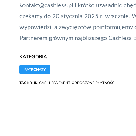
kontakt@cashless.pl
i krótko uzasadnić chę
czekamy do 20 stycznia 2025 r. włącznie.
wypowiedzi, a zwycięzców poinformujemy o
Partnerem głównym najbliższego Cashless B
KATEGORIA
PATRONATY
TAGI:
BLIK
,
CASHLESS EVENT
,
ODROCZONE PŁATNOŚCI