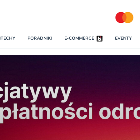
Partnerzy strategiczni
NTECHY
PORADNIKI
E-COMMERCE
EVENTY
BEZPIECZEŃSTWO
NAJCZĘŚCIEJ CZYTANE
Darmowy dostę
INNI NAPISALI
wszystkich pla
KONTA
W najniższych p
darmo przez trz
PRAWO
Czytaj więcej
RAPORTY SPECJALNE