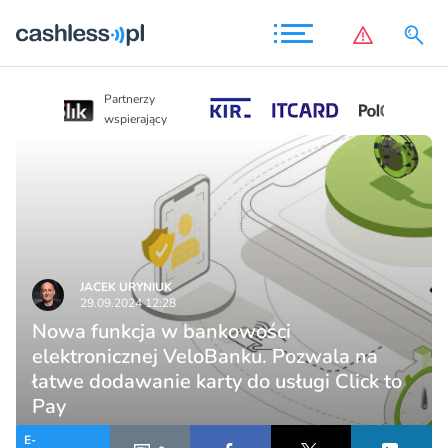
Partnerzy
Partnerzy
wspierający
wspierający
JACEK URYNIUK
29.09.2024 12:28
Nowa funkcja w bankowości
elektronicznej VeloBanku. Pozwala na
łatwe dodawanie karty do usługi Click to
Pay
E-