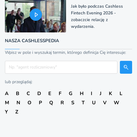
Jak było podczas Cashless
Fintech Evening 2026 -
zobaczcie relację z
wydarzenia.
NASZA CASHLESSPEDIA
Wpisz w pole i wyszukaj termin, którego definicja Cię interesuje:
Szukaj
lub przeglądaj:
A
B
C
D
E
F
G
H
I
J
K
L
M
N
O
P
Q
R
S
T
U
V
W
Y
Z