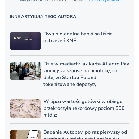
INNE ARTYKUŁY TEGO AUTORA
Dwa nielegalne banki na liście
ostrzeżeń KNF
Dziś w mediach: jak karta Allegro Pay
zmniejsza szanse na hipotekę, co
dalej ze Startup Poland i
tokenizowane depozyty
W lipcu wartość gotówki w obiegu
przekroczyła rekordowy poziom 500
mld zł
Badanie Autopay: po raz pierwszy od
pandemii wzrósł udział gotówki w