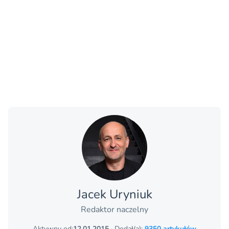
Jacek Uryniuk
Redaktor naczelny
Aktywny od:
12.01.2015
· Dodał(a):
9350 artykułów