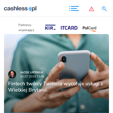
Partnerzy
Partnerzy
wspierający
wspierający
JACEK URYNIUK
20.07.2024 13:06
Fintech twórcy Twittera wycofuje usługi z
Wielkiej Brytanii