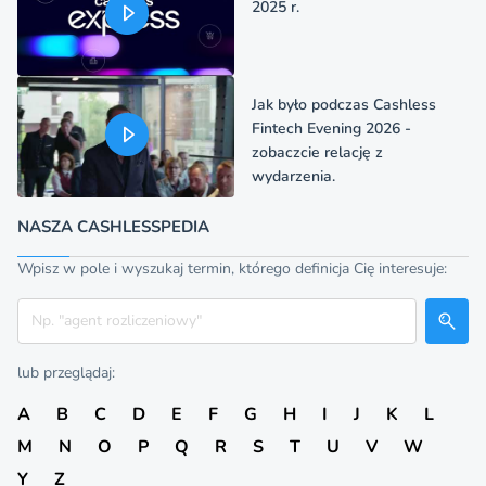
2025 r.
Jak było podczas Cashless
Fintech Evening 2026 -
zobaczcie relację z
wydarzenia.
NASZA CASHLESSPEDIA
Wpisz w pole i wyszukaj termin, którego definicja Cię interesuje:
Szukaj
lub przeglądaj:
A
B
C
D
E
F
G
H
I
J
K
L
M
N
O
P
Q
R
S
T
U
V
W
Y
Z