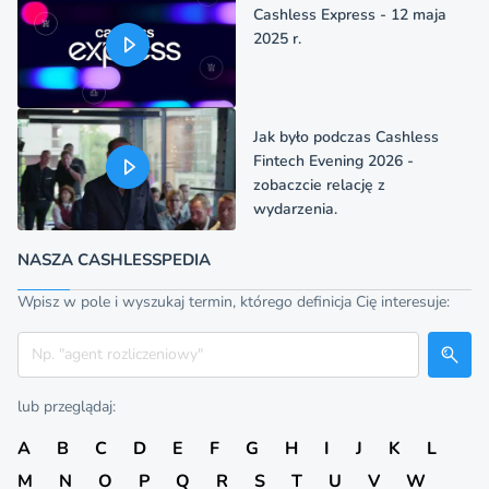
Cashless Express - 12 maja
2025 r.
Jak było podczas Cashless
Fintech Evening 2026 -
zobaczcie relację z
wydarzenia.
NASZA CASHLESSPEDIA
Wpisz w pole i wyszukaj termin, którego definicja Cię interesuje:
Szukaj
lub przeglądaj:
A
B
C
D
E
F
G
H
I
J
K
L
M
N
O
P
Q
R
S
T
U
V
W