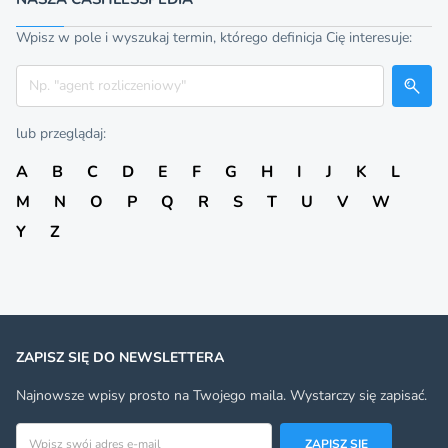
Wpisz w pole i wyszukaj termin, którego definicja Cię interesuje:
Szukaj
lub przeglądaj:
A
B
C
D
E
F
G
H
I
J
K
L
M
N
O
P
Q
R
S
T
U
V
W
Y
Z
ZAPISZ SIĘ DO NEWSLETTERA
Najnowsze wpisy prosto na Twojego maila. Wystarczy się zapisać.
Adres email
ZAPISZ SIĘ