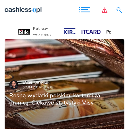
Partnerzy
Partnerzy
wspierający
wspierający
JACEK URYNIUK
17.03.2016 14:40
Rosną wydatki polskimi kartami za
granicą. Ciekawe statystyki Visy