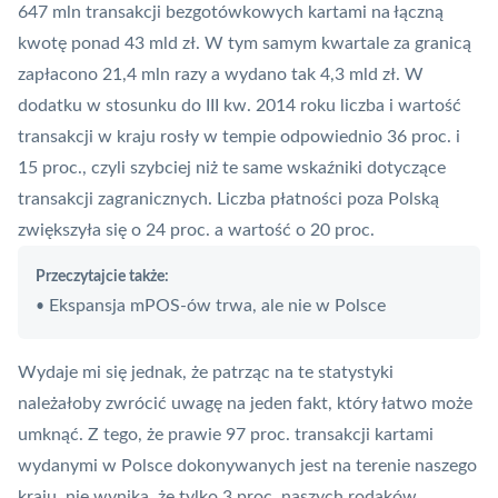
647 mln transakcji bezgotówkowych kartami na łączną
kwotę ponad 43 mld zł. W tym samym kwartale za granicą
zapłacono 21,4 mln razy a wydano tak 4,3 mld zł. W
dodatku w stosunku do III kw. 2014 roku liczba i wartość
transakcji w kraju rosły w tempie odpowiednio 36 proc. i
15 proc., czyli szybciej niż te same wskaźniki dotyczące
transakcji zagranicznych. Liczba płatności poza Polską
zwiększyła się o 24 proc. a wartość o 20 proc.
Przeczytajcie także:
Ekspansja mPOS-ów trwa, ale nie w Polsce
•
Wydaje mi się jednak, że patrząc na te statystyki
należałoby zwrócić uwagę na jeden fakt, który łatwo może
umknąć. Z tego, że prawie 97 proc. transakcji kartami
wydanymi w Polsce dokonywanych jest na terenie naszego
kraju, nie wynika, że tylko 3 proc. naszych rodaków