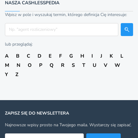
NASZA CASHLESSPEDIA
Wpisz w pole i wyszukaj termin, którego definicja Cię interesuje:
Szukaj
lub przeglądaj:
A
B
C
D
E
F
G
H
I
J
K
L
M
N
O
P
Q
R
S
T
U
V
W
Y
Z
ZAPISZ SIĘ DO NEWSLETTERA
Najnowsze wpisy prosto na Twojego maila. Wystarczy się zapisać.
Adres email