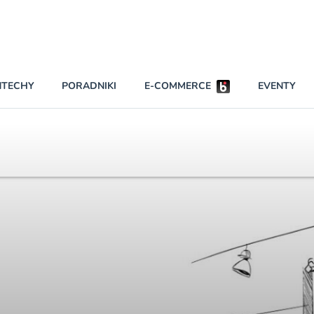
Partnerzy strategiczni
NTECHY
PORADNIKI
E-COMMERCE
EVENTY
BEZPIECZEŃSTWO
NAJCZĘŚCIEJ CZYTANE
Darmowy dostę
INNI NAPISALI
wszystkich pla
KONTA
W najniższych p
darmo przez trz
PRAWO
Czytaj więcej
RAPORTY SPECJALNE