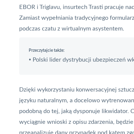
EBOR i Triglavu,
insurtech
Trasti pracuje na
Zamiast wypełniania tradycyjnego formular
podczas czatu z wirtualnym asystentem.
Przeczytajcie także:
Polski lider dystrybucji ubezpieczeń w
•
Dzięki wykorzystaniu konwersacyjnej sztuc
języku naturalnym, a docelowo wytrenowan
podobną do tej, jaką dysponuje likwidator. 
wyciągnie wnioski z opisu zdarzenia, będzie 
przeanalizuje dany przypadek pod kątem zg