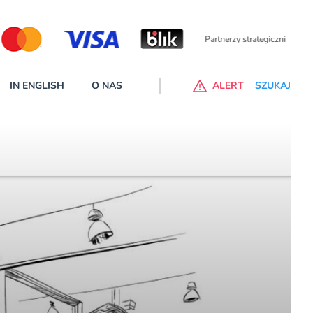
Partnerzy wspierający
IN ENGLISH
O NAS
ALERT
SZUKAJ
p do ChataGPT Go dla klientów Revoluta. Nowy benefit we
nach
lanach – Standard i Plus – z usługi będzie można korzsytać za
y miesiące