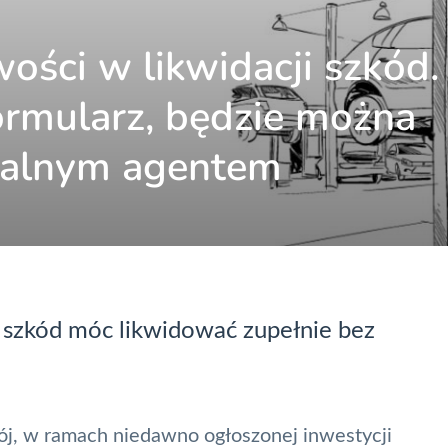
ości w likwidacji szkód.
ormularz, będzie można
ualnym agentem
ć szkód móc likwidować zupełnie bez
ój,
w ramach niedawno ogłoszonej i
nwestycji