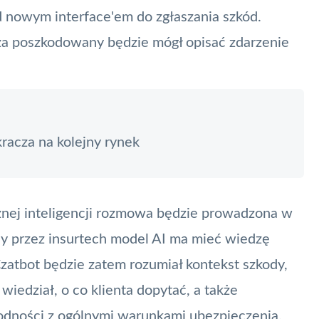
d nowym interface'em do zgłaszania szkód.
za poszkodowany będzie mógł opisać zdarzenie
kracza na kolejny rynek
znej inteligencji rozmowa będzie prowadzona w
y przez insurtech model AI ma mieć wiedzę
Czatbot będzie zatem rozumiał kontekst szkody,
wiedział, o co klienta dopytać, a także
odności z ogólnymi warunkami ubezpieczenia.